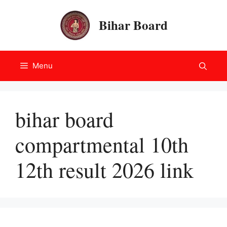
Skip
to
Bihar Board
content
Menu
bihar board
compartmental 10th
12th result 2026 link