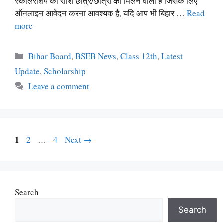
स्कॉलरशिप की राशि छात्र/छात्रा को मिलने वाला है जिसके लिए
ऑनलाइन आवेदन करना आवश्यक है, यदि आप भी बिहार …
Read
more
Categories
Bihar Board
,
BSEB News
,
Class 12th
,
Latest
Update
,
Scholarship
Leave a comment
Page
1
Page
Page
2
…
4
Next
→
Search
Search