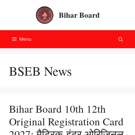
Skip
to
Bihar Board
content
Menu
BSEB News
Bihar Board 10th 12th
Original Registration Card
2027: मैट्रिक-इंटर ओरिजिनल