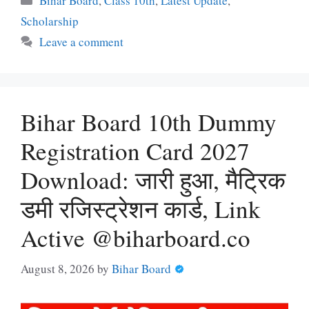
Bihar Board
,
Class 10th
,
Latest Update
,
Scholarship
Leave a comment
Bihar Board 10th Dummy
Registration Card 2027
Download: जारी हुआ, मैट्रिक
डमी रजिस्ट्रेशन कार्ड, Link
Active @biharboard.co
August 8, 2026
by
Bihar Board