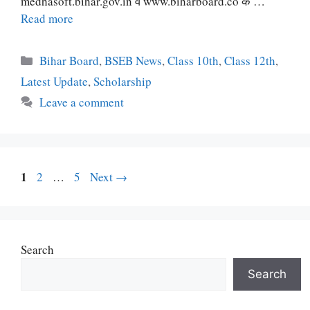
medhasoft.bihar.gov.in व www.biharboard.co के …
Read more
Categories
Bihar Board
,
BSEB News
,
Class 10th
,
Class 12th
,
Latest Update
,
Scholarship
Leave a comment
Page
1
Page
Page
2
…
5
Next
→
Search
Search