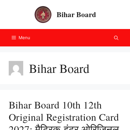
Skip
to
Bihar Board
content
Menu
Bihar Board
Bihar Board 10th 12th
Original Registration Card
2027: मैट्रिक-इंटर ओरिजिनल